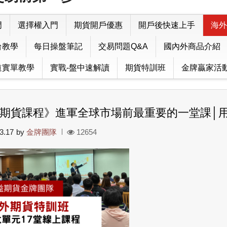
門
選擇權入門
期貨開戶優惠
開戶後快速上手
海外
台教學
每日操盤筆記
交易問題Q&A
國內外商品介紹
道實單教學
實戰-盤中速解讀
期貨特訓班
金牌贏家活
期貨課程》進軍全球市場前最重要的一堂課│用
3.17
by
金牌團隊
12654