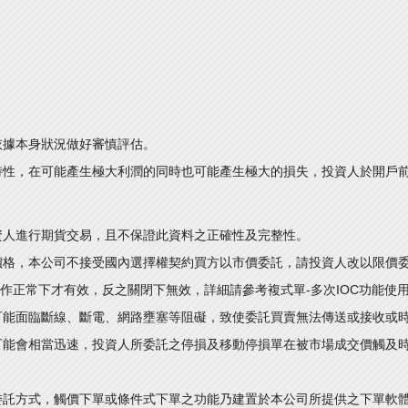
依據本身狀況做好審慎評估。
特性，在可能產生極大利潤的同時也可能產生極大的損失，投資人於開戶
資人進行期貨交易，且不保證此資料之正確性及完整性。
價格，本公司不接受國內選擇權契約買方以市價委託，請投資人改以限價
運作正常下才有效，反之關閉下無效，詳細請參考複式單-多次IOC功能使
可能面臨斷線、斷電、網路壅塞等阻礙，致使委託買賣無法傳送或接收或
可能會相當迅速，投資人所委託之停損及移動停損單在被市場成交價觸及
委託方式，觸價下單或條件式下單之功能乃建置於本公司所提供之下單軟