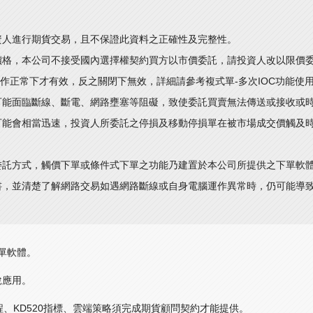
資人進行期貨交易，且不保證此資料之正確性及完整性。
價格，本公司不接受國內選擇權契約買方以市價委託，請投資人改以限價
運作正常下才有效，反之關閉下無效，詳細請參考複式單-多次IOC功能使
可能面臨斷線、斷電、網路壅塞等阻礙，致使委託買賣無法傳送或接收或
可能會相當迅速，投資人所委託之停損及移動停損單在被市場成交價觸及
委託方式，觸價下單或條件式下單之功能乃建置於本公司所提供之下單軟
書，並清楚了解網路交易如遇網路斷線或自身電腦運作異常時，仍可能導
下單軟體。
說應用。
權課程、KD520指標、雲端策略須完成期貨顧問契約才能提供。