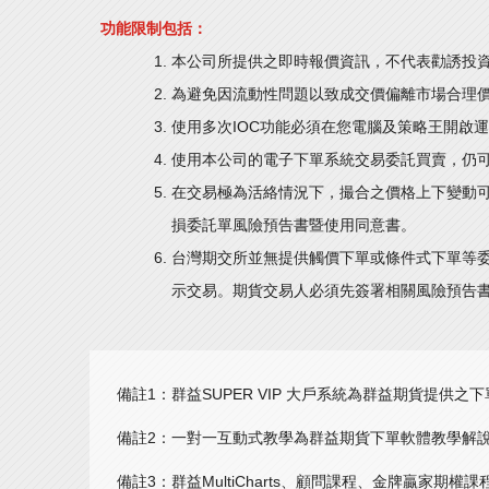
功能限制包括：
本公司所提供之即時報價資訊，不代表勸誘投
為避免因流動性問題以致成交價偏離市場合理
使用多次IOC功能必須在您電腦及策略王開啟
使用本公司的電子下單系統交易委託買賣，仍
在交易極為活絡情況下，撮合之價格上下變動
損委託單風險預告書暨使用同意書。
台灣期交所並無提供觸價下單或條件式下單等
示交易。期貨交易人必須先簽署相關風險預告
備註1：群益SUPER VIP 大戶系統為群益期貨提供之
備註2：一對一互動式教學為群益期貨下單軟體教學解
備註3：群益MultiCharts、顧問課程、金牌贏家期