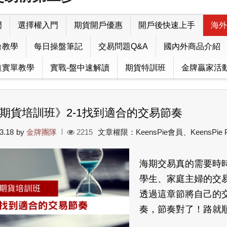
門
選擇權入門
期貨開戶優惠
開戶後快速上手
海外
台教學
每日操盤筆記
交易問題Q&A
國內外商品介紹
道實單教學
實戰-盤中速解讀
期貨特訓班
金牌贏家活
期貨培訓班》2-1找到適合的交易節奏
3.18
by
金牌團隊
2215
文章權限：KeensPie會員、KeensPie
海期交易真的需要時
學生、家庭主婦的交
透過這章節將自己的
奏，節奏對了！路就