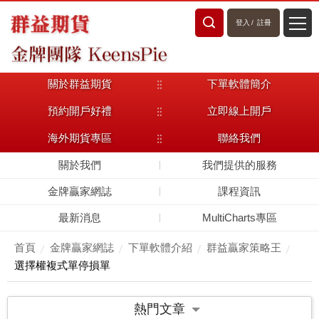
登入
/
註冊
關於群益期貨
下單軟體簡介
預約開戶好禮
立即線上開戶
海外期貨專區
聯絡我們
關於我們
我們提供的服務
金牌贏家網誌
課程資訊
最新消息
MultiCharts專區
首頁
金牌贏家網誌
下單軟體介紹
群益贏家策略王
選擇權複式單停損單
熱門文章