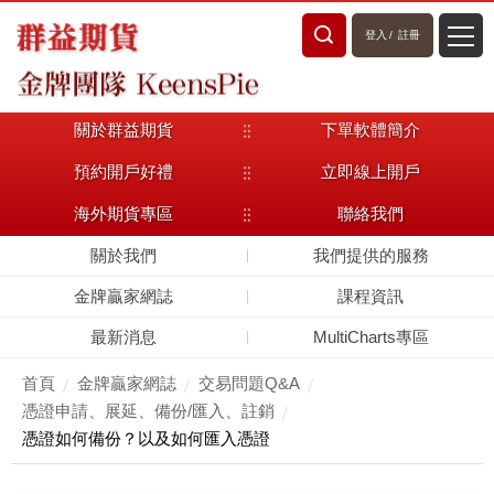
登入
/
註冊
關於群益期貨
下單軟體簡介
預約開戶好禮
立即線上開戶
海外期貨專區
聯絡我們
關於我們
我們提供的服務
金牌贏家網誌
課程資訊
最新消息
MultiCharts專區
首頁
金牌贏家網誌
交易問題Q&A
憑證申請、展延、備份/匯入、註銷
憑證如何備份？以及如何匯入憑證