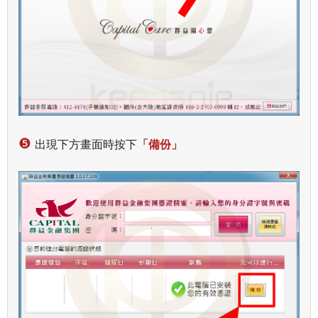
❺
出現下方畫面時按下
「備份」