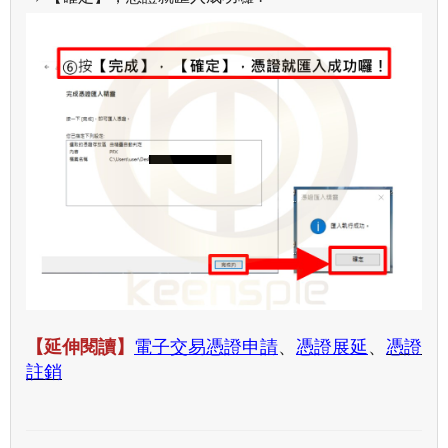
【延伸閱讀】
電子交易憑證申請
、
憑證展延
、
憑證
註銷