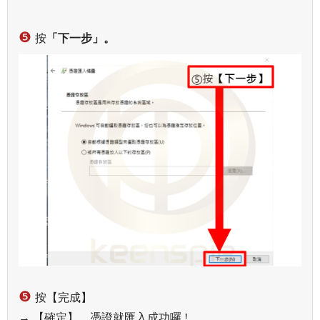
❺
按
「下一步」。
❺
按【完成】
→
【確定】，憑證就匯入成功囉 !