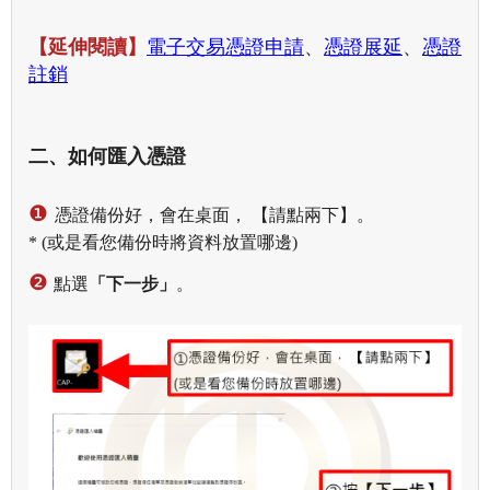
【延伸閱讀】
電子交易憑證申請
、
憑證展延
、
憑證
註銷
二、如何匯入憑證
❶
憑證備份好，會在桌面， 【請點兩下】。
* (或是看您備份時將資料放置哪邊)
❷
點選
「下一步」
。