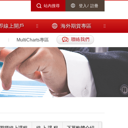
站內搜尋
登入
/
註冊
即線上開戶
海外期貨專區
聯絡我們
MultiCharts專區
期貨線上課程
線 上 課 程
下單軟體介紹