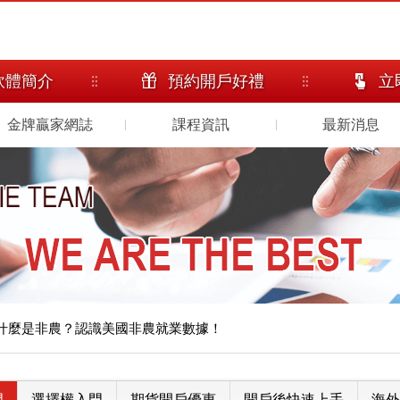
軟體簡介
預約開戶好禮
立
金牌贏家網誌
課程資訊
最新消息
什麼是非農？認識美國非農就業數據！
門
選擇權入門
期貨開戶優惠
開戶後快速上手
海外