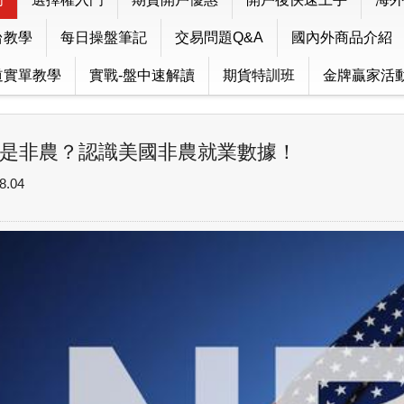
台教學
每日操盤筆記
交易問題Q&A
國內外商品介紹
道實單教學
實戰-盤中速解讀
期貨特訓班
金牌贏家活
是非農？認識美國非農就業數據！
8.04