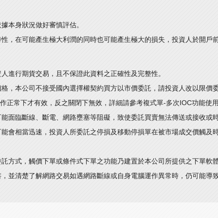
依據本身狀況做好審慎評估。
特性，在可能產生極大利潤的同時也可能產生極大的損失，投資人於開戶
資人進行期貨交易，且不保證此資料之正確性及完整性。
價格，本公司不接受國內選擇權契約買方以市價委託，請投資人改以限價
運作正常下才有效，反之關閉下無效，詳細請參考複式單-多次IOC功能使
可能面臨斷線、斷電、網路壅塞等阻礙，致使委託買賣無法傳送或接收或
可能會相當迅速，投資人所委託之停損及移動停損單在被市場成交價觸及
委託方式，觸價下單或條件式下單之功能乃建置於本公司所提供之下單軟
書，並清楚了解網路交易如遇網路斷線或自身電腦運作異常時，仍可能導