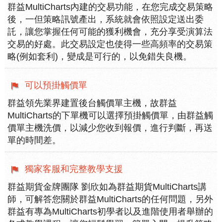
群益MultiCharts內建的交易功能，在您完成交易策略
後，一但策略訊號產出，系統就會依照設定送出委
託，讓您掌握任何可能的獲利機會，充分享受演算法
交易的好處。此交易設定也使得一些高頻率的交易策
略(例如套利)，變成是可行的，以免錯失良機。
可以預掛觸價單
群益領先業界建置後台觸價單主機，故群益
MultiCharts的下單機可以選擇預掛觸價單，由群益觸
價單主機洗價，以減少您收到報價，進行判斷，再送
單的時間差。
獨家客服和完整教學支援
群益期貨金牌團隊 劉欣如為群益期貨MultiCharts講
師，可解答您關於群益MultiCharts的任何問題，另外
群益有專為MultiCharts初學者以及進階使用者舉辦的