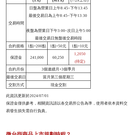
(TX)
(MTX)
(7/29上市)
日盤為營業日上午8:45~下午13:45
最後交易日為上午8:45~下午13:30
交易時間
夜盤為營業日下午3:00~次日上午5:00
最後交易日無盤後交易時段
合約規格
1點=200點
1點=50元
1點=10元
1,2050
保證金
241,000
60,250
(待定)
合約月份
3個連續月+3個季月
最後交易日
當月第三個星期三
交割方式
現金交割
此資訊更新於2024/07/01
保證金僅供參考，相關資訊請以各交易所公告為準，使用者依本資料交
易發生損失需自行負責。
微台指商品上市規劃時程
？