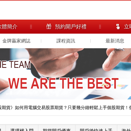
軟體簡介
預約開戶好禮
立
金牌贏家網誌
課程資訊
最新消息
股期貨》如何用電腦交易股票期貨？只要幾分鐘輕鬆上手個股期貨！
門
選擇權入門
期貨開戶優惠
開戶後快速上手
海外