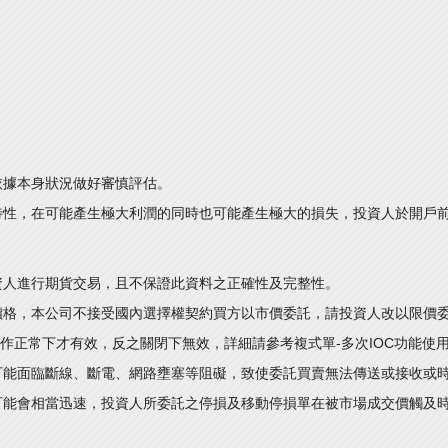
依據本身狀況做好審慎評估。
特性，在可能產生極大利潤的同時也可能產生極大的損失，投資人於開戶
資人進行期貨交易，且不保證此資料之正確性及完整性。
價格，本公司不接受國內選擇權契約買方以市價委託，請投資人改以限價
運作正常下才有效，反之關閉下無效，詳細請參考複式單-多次IOC功能使
可能面臨斷線、斷電、網路壅塞等阻礙，致使委託買賣無法傳送或接收或
可能會相當迅速，投資人所委託之停損及移動停損單在被市場成交價觸及