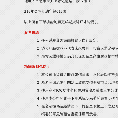
地址：台北市大安區敦化南路二段97號B1
115年金管期總字第013號
以上所有下單功能均須完成期貨開戶才能提供。
參考警語：
任何系統參數須由投資人自行設定。
過去的績效並不代表未來獲利，投資人還是要
期貨及選擇權交易具低保證金之高度財務槓桿
功能限制包括：
本公司所提供之即時報價資訊，不代表勸誘投
為避免因流動性問題以致成交價偏離市場合理
使用多次IOC功能必須在您電腦及策略王開啟
使用本公司的電子下單系統交易委託買賣，仍
在交易極為活絡情況下，撮合之價格上下變動
損委託單風險預告書暨使用同意書。