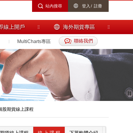
站內搜尋
登入
/
註冊
即線上開戶
海外期貨專區
聯絡我們
MultiCharts專區
個股期貨線上課程
期貨線上課程
線 上 課 程
下單軟體介紹