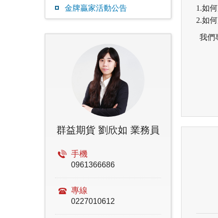
金牌贏家活動公告
1.如
2.如
我們
群益期貨 劉欣如 業務員
手機
0961366686
專線
0227010612