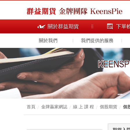
關於群益期貨
下單
關於我們
我們提供的服務
首頁
金牌贏家網誌
線 上 課 程
個股期貨
個
期貨入