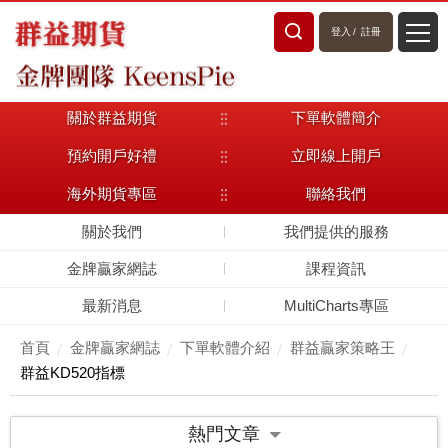
登入
/
註冊
關於群益期貨
下單軟體簡介
預約開戶好禮
立即線上開戶
海外期貨專區
聯絡我們
關於我們
我們提供的服務
金牌贏家網誌
課程資訊
最新消息
MultiCharts專區
首頁
金牌贏家網誌
下單軟體介紹
群益贏家策略王
群益KD520指標
熱門文章