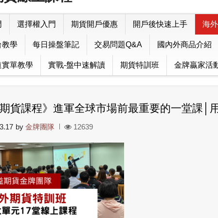
門
選擇權入門
期貨開戶優惠
開戶後快速上手
海外
台教學
每日操盤筆記
交易問題Q&A
國內外商品介紹
道實單教學
實戰-盤中速解讀
期貨特訓班
金牌贏家活
期貨課程》進軍全球市場前最重要的一堂課│用
3.17
by
金牌團隊
12639